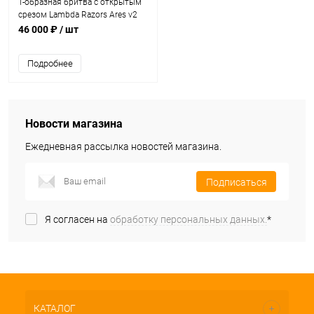
Т-образная бритва с открытым
срезом Lambda Razors Ares v2
Stainless Steel DLC
46 000 ₽
/ шт
Подробнее
Новости магазина
Ежедневная рассылка новостей магазина.
Подписаться
Я согласен на
обработку персональных данных.
*
КАТАЛОГ