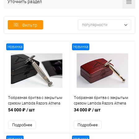
Уточнить раздел
популярности
Фильтр
Новинка
Новинка
Т-образная бритва с закрытым
Т-образная бритва с закрытым
срезом Lambda Razors Athena
срезом Lambda Razors Athena
Titanium Satin
Bronze
54 000 ₽
/ шт
34 000 ₽
/ шт
Подробнее
Подробнее