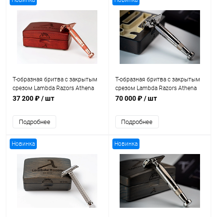
Новинка
Новинка
Т-образная бритва с закрытым
Т-образная бритва с закрытым
срезом Lambda Razors Athena
срезом Lambda Razors Athena
Cooper
Titanium
37 200 ₽
/ шт
70 000 ₽
/ шт
Подробнее
Подробнее
Новинка
Новинка