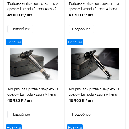
Т-образная бритва с открытым
Т-образная бритва с закрытым
срезом Lambda Razors Ares v2
срезом Lambda Razors Athena
Stainless Steel
Stainless Steel
45 000 ₽
/ шт
43 700 ₽
/ шт
Подробнее
Подробнее
Новинка
Новинка
Т-образная бритва с закрытым
Т-образная бритва с закрытым
срезом Lambda Razors Athena
срезом Lambda Razors Athena
Stainless Steel DLC Satin
Stainless Steel DLC
40 920 ₽
/ шт
46 965 ₽
/ шт
Подробнее
Подробнее
Новинка
Новинка