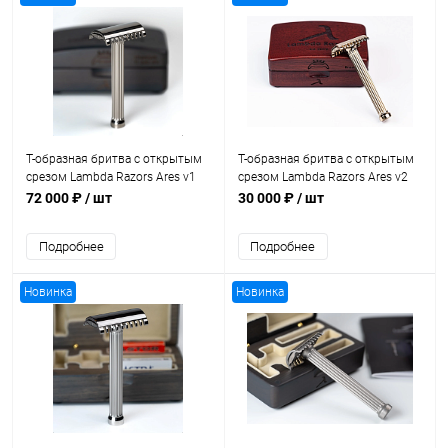
Т-образная бритва с открытым
Т-образная бритва с открытым
срезом Lambda Razors Ares v1
срезом Lambda Razors Ares v2
Titanium Polished
Bronze
72 000 ₽
/ шт
30 000 ₽
/ шт
Подробнее
Подробнее
Новинка
Новинка