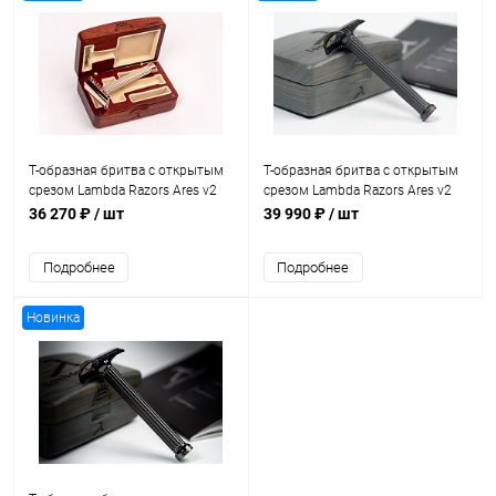
Т-образная бритва с открытым
Т-образная бритва с открытым
срезом Lambda Razors Ares v2
срезом Lambda Razors Ares v2
Cooper
Stainless Steel DLC Satin
36 270 ₽
/ шт
39 990 ₽
/ шт
Подробнее
Подробнее
Новинка