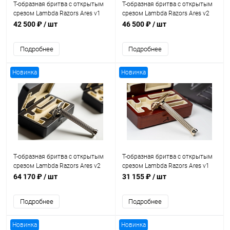
Т-образная бритва с открытым
Т-образная бритва с открытым
срезом Lambda Razors Ares v1
срезом Lambda Razors Ares v2
Stainless Steel
Titanium Satin Finish
42 500 ₽
/ шт
46 500 ₽
/ шт
Подробнее
Подробнее
Новинка
Новинка
Т-образная бритва с открытым
Т-образная бритва с открытым
срезом Lambda Razors Ares v2
срезом Lambda Razors Ares v1
Titanium (Grade 5)
Bronze
64 170 ₽
/ шт
31 155 ₽
/ шт
Подробнее
Подробнее
Новинка
Новинка