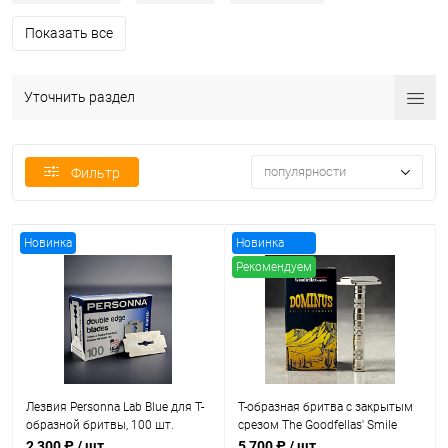
Показать все
Уточнить раздел
популярности
Фильтр
Новинка
Новинка
Рекомендуем
Лезвия Personna Lab Blue для Т-
Т-образная бритва с закрытым
образной бритвы, 100 шт.
срезом The Goodfellas' Smile
Dominus
2 300 ₽
/ шт
5 700 ₽
/ шт