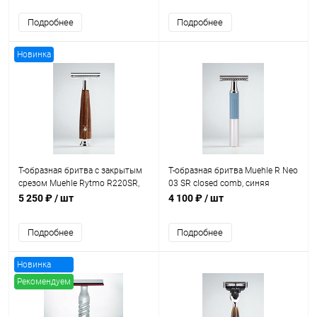
Подробнее
Подробнее
Новинка
Т-образная бритва с закрытым
Т-образная бритва Muehle R Neo
срезом Muehle Rytmo R220SR,
03 SR closed comb, синяя
ясень
5 250 ₽
/ шт
4 100 ₽
/ шт
Подробнее
Подробнее
Новинка
Рекомендуем