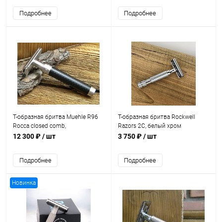
Подробнее
Подробнее
Т-образная бритва Muehle R96
Т-образная бритва Rockwell
Rocca closed comb,
Razors 2C, белый хром
нержавеющая сталь
12 300 ₽
/ шт
3 750 ₽
/ шт
Подробнее
Подробнее
Новинка