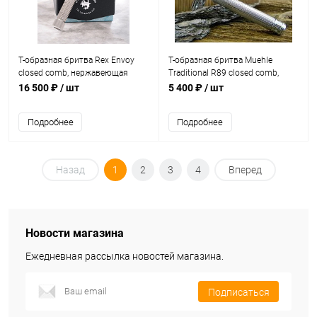
Т-образная бритва Rex Envoy
Т-образная бритва Muehle
closed comb, нержавеющая
Traditional R89 closed comb,
сталь
хром
16 500 ₽
/ шт
5 400 ₽
/ шт
Подробнее
Подробнее
Назад
1
2
3
4
Вперед
Новости магазина
Ежедневная рассылка новостей магазина.
Подписаться