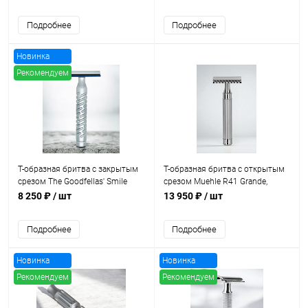
Подробнее
Подробнее
Новинка
Рекомендуем
Т-образная бритва с закрытым
Т-образная бритва с открытым
срезом The Goodfellas' Smile
срезом Muehle R41 Grande,
Styletto Shadow Blue, алюминий
нержавеющая сталь
8 250 ₽
/ шт
13 950 ₽
/ шт
Подробнее
Подробнее
Новинка
Новинка
Рекомендуем
Рекомендуем
Хит продаж