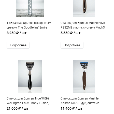
Т-образная бритва с закрытым
Станок для бритья Muehle Vivo
срезом The Goodfellas' Smile
R332M3 смола, система Mach3
Styletto Sting Red, алюминий
8 250 ₽
/ шт
5 550 ₽
/ шт
Подробнее
Подробнее
Станок для бритья Truefitt&Hill
Станок для бритья Muehle
Wellington Faux Ebony Fusion,
Kosmo R873F дуб, система
черный
Fusion
21 000 ₽
/ шт
11 400 ₽
/ шт