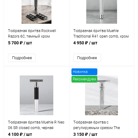
Т-образная бритва Rockwell
Т-образная бритва Muehle
Razors 6C, темный хром
Traditional R41 open comb, хром
5 700 ₽
/ шт
4 950 ₽
/ шт
Подробнее
Подробнее
Новинка
Рекомендуем
Т-образная бритва Muehle R Neo
Т-образная бритва с
06 SR closed comb, черная
регулируемым срезом The
Goodfellas' Smile Blazer
4 100 ₽
/ шт
3 150 ₽
/ шт