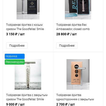
Т-образная бритва с косым
Т-образная бритва Rex
срезом The Goodfellas' Smile
Ambassador, closed comb
Legione Slant
3 150 ₽
/ шт
28 800 ₽
/ шт
Подробнее
Подробнее
Новинка
Рекомендуем
Т-образная бритва с закрытым
Т-образная бритва
срезом The Goodfellas' Smile
односторонняя с закрытым
Styletto V2, нержавеющая сталь
срезом Parker SoloEdge
9 000 ₽
/ шт
2 700 ₽
/ шт