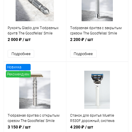
Рукоять Gladio для Т-образных
Т-образная бритва с закрытым
бритв The Goodfellas' Smile
срезом The Goodfellas' Smile
Cliffhanger
2 000 ₽
/ шт
2 200 ₽
/ шт
Подробнее
Подробнее
Новинка
Рекомендуем
Т-образная бритва с открытым
Станок для бритья Muehle
срезом The Goodfellas' Smile
R530F дорожный, система
Italco
Fusion
3 150 ₽
/ шт
4 200 ₽
/ шт