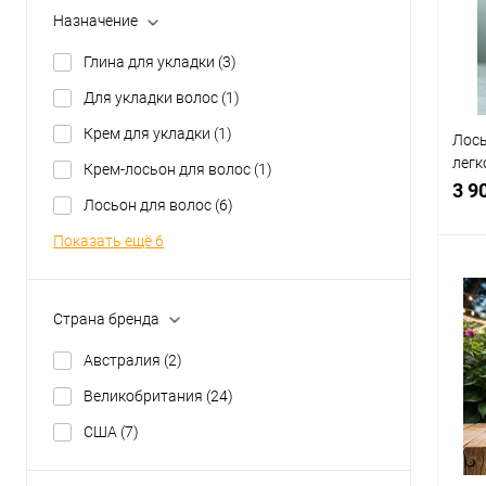
Назначение
В
Глина для укладки
(3)
Для укладки волос
(1)
Крем для укладки
(1)
Лось
легк
Крем-лосьон для волос
(1)
Truef
3 9
Лосьон для волос
(6)
200 
Показать ещё 6
Страна бренда
К
клик
Австралия
(2)
В
Великобритания
(24)
США
(7)