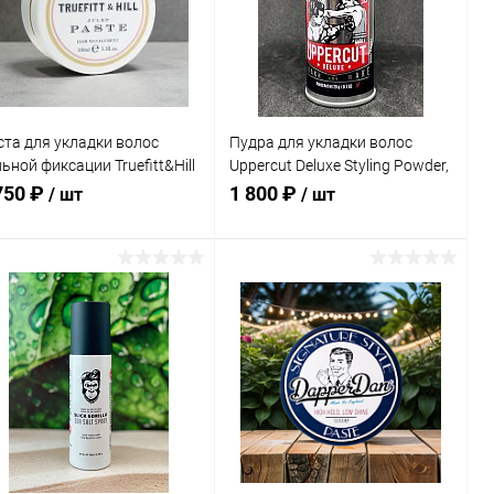
В избранное
В наличии
В избранное
В наличии
ста для укладки волос
Пудра для укладки волос
ьной фиксации Truefitt&Hill
Uppercut Deluxe Styling Powder,
ep Paste, 100 мл
20 гр
750 ₽
1 800 ₽
/ шт
/ шт
В корзину
Подписаться
Купить в 1
Сравнение
Купить в 1
К
к
клик
сравнению
В избранное
В наличии
В избранное
Недоступно