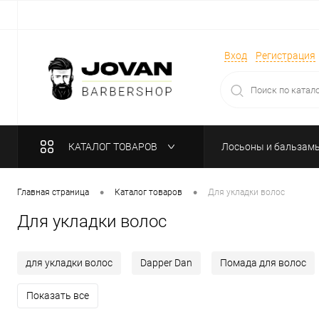
Вход
Регистрация
КАТАЛОГ ТОВАРОВ
Лосьоны и бальзам
Парфюмерия
•
•
Главная страница
Каталог товаров
Для укладки волос
Для укладки волос
для укладки волос
Dapper Dan
Помада для волос
Показать все