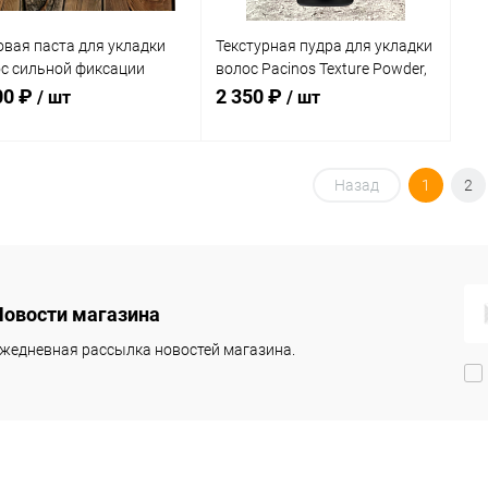
вая паста для укладки
Текстурная пудра для укладки
с сильной фиксации
волос Pacinos Texture Powder,
er Dan Signature Style
30 гр.
00 ₽
2 350 ₽
/ шт
/ шт
er, 100 мл
Подписаться
Подписаться
Назад
1
2
упить в 1
К
Купить в 1
К
сравнению
клик
сравнению
 избранное
В избранное
Новости магазина
Недоступно
Недоступно
жедневная рассылка новостей магазина.