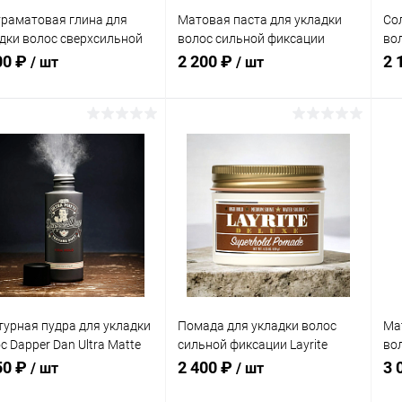
раматовая глина для
Матовая паста для укладки
Со
дки волос сверхсильной
волос сильной фиксации
вол
ации Dapper Dan Ultra
Dapper Dan Matt Paste, 100 мл
Spr
00 ₽
2 200 ₽
2 
/ шт
/ шт
e Super Hold Clay, 100 мл
Подписаться
Подписаться
упить в 1
К
Купить в 1
К
сравнению
клик
сравнению
кли
 избранное
В избранное
Недоступно
Недоступно
турная пудра для укладки
Помада для укладки волос
Ма
с Dapper Dan Ultra Matte
сильной фиксации Layrite
во
re Dust, 20 гр.
Deluxe Superhold Pomade, 120
100
50 ₽
2 400 ₽
3 
/ шт
/ шт
гр