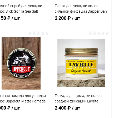
ляной спрей для укладки
Паста для укладки волос
ос Slick Gorilla Sea Salt
сильной фиксации Dapper Dan
ay, 200 мл
Signature Style Paste, 100 мл
150 ₽
2 200 ₽
/ шт
/ шт
Подписаться
Подписаться
Купить в 1
К
Купить в 1
К
к
сравнению
клик
сравнению
В избранное
В избранное
Недоступно
Недоступно
товая помада для укладки
Помада для укладки волос
лос Uppercut Matte Pomade,
средней фиксации Layrite
 гр
Original Deluxe Pomade, 120 гр
000 ₽
2 400 ₽
/ шт
/ шт