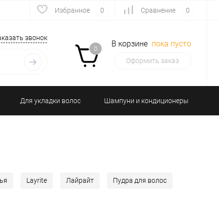
Избранное
0
Сравнение
0
аказать звонок
В корзине
пока пусто
0
Оформить заказ
Для укладки волос
Шампуни и кондиционеры
 гигиена
Подарочные наборы
тья
Layrite
Лайрайт
Пудра для волос