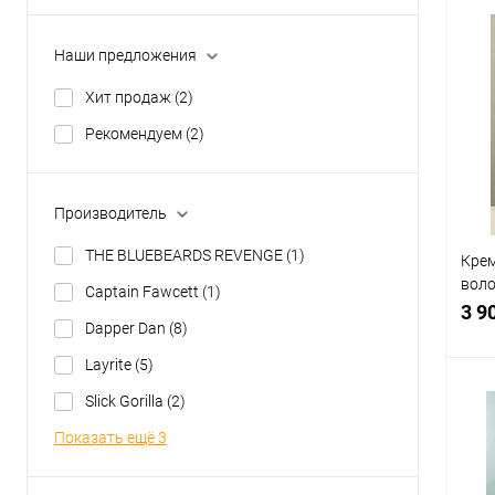
Наши предложения
К
Хит продаж
(2)
клик
Рекомендуем
(2)
В
Производитель
THE BLUEBEARDS REVENGE
(1)
Крем
воло
Captain Fawcett
(1)
Truef
3 9
Dapper Dan
(8)
мл
Layrite
(5)
Slick Gorilla
(2)
Показать ещё 3
К
клик