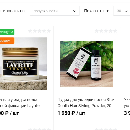
ртировать по:
Показать по:
популярности
30
мендуем
продаж
а для укладки волос
Пудра для укладки волос Slick
Ух
ной фиксации Layrite
Gorilla Hair Styling Powder, 20
ук
xe Cement Clay, 120 гр
гр
фик
00 ₽
1 950 ₽
3 
/ шт
/ шт
Wat