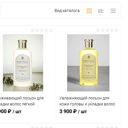
Вид каталога:
аживающий лосьон для
Увлажняющий лосьон для
ладки волос легкой
кожи головы и укладки волос
сации Truefitt&Hill Athenian
легкой фиксации Truefitt&Hill
900 ₽
3 900 ₽
/ шт
/ шт
er Lotion, 200 мл
Freshman Friction, 200 мл