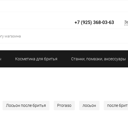
+7 (925) 368-03-63
З
ы
Косметика для бритья
Станки, помазки, аксессуары
Гели для душа и ванной
Дезодоранты
Уход за кожей и
Лосьон после бритья
Proraso
лосьон
после бри