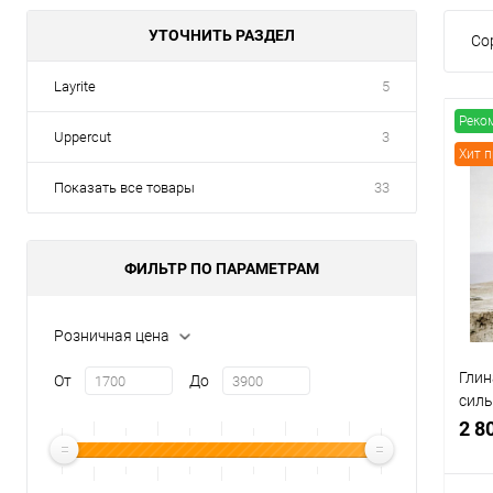
УТОЧНИТЬ РАЗДЕЛ
Со
Layrite
5
Реко
Uppercut
3
Хит 
Показать все товары
33
ФИЛЬТР ПО ПАРАМЕТРАМ
Розничная цена
Глин
От
До
силь
Delu
2 8